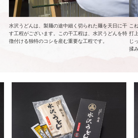
こ
水沢うどんは、製麺の途中細く切られた麺を天日に干
打
す工程がございます。この干工程は、水沢うどんを特
じ
徴付ける独特のコシを産む重要な工程です。
揉