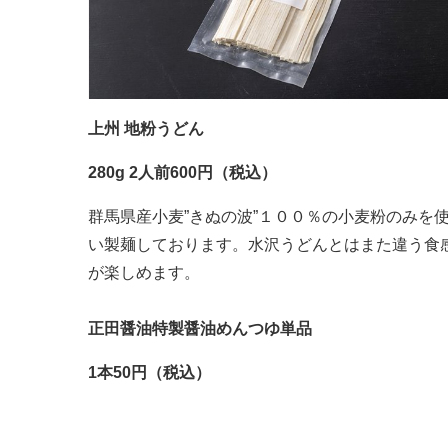
上州 地粉うどん
280g 2人前600円（税込）
群馬県産小麦”きぬの波”１００％の小麦粉のみを
い製麺しております。水沢うどんとはまた違う食
が楽しめます。
正田醤油特製醤油めんつゆ単品
1本50円（税込）