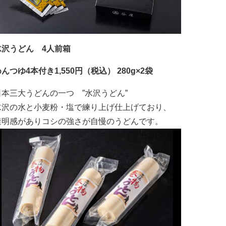
水沢うどん 4人前箱
んつゆ4本付き1,550円（税込） 280g×2袋
日本三大うどんの一つ ”水沢うどん”
水沢の水と小麦粉・塩で練り上げ仕上げており、
透明感がありコシの強さが自慢のうどんです。